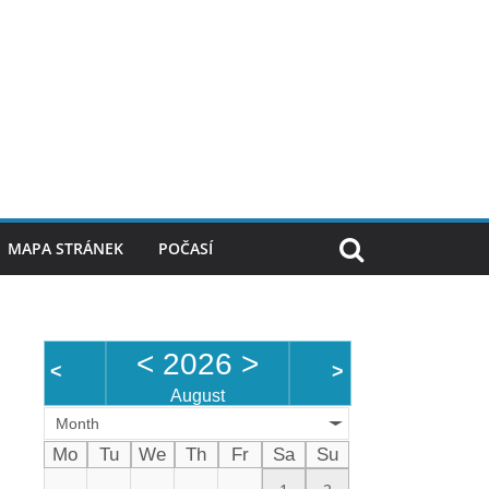
MAPA STRÁNEK
POČASÍ
<
2026
>
<
>
August
Month
Mo
Tu
We
Th
Fr
Sa
Su