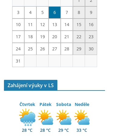
1
2
3
4
5
6
7
8
9
10
11
12
13
14
15
16
17
18
19
20
21
22
23
24
25
26
27
28
29
30
31
Zahájení výuky v LS
Čtvrtek
Pátek
Sobota
Neděle
28 °C
28 °C
29 °C
33 °C