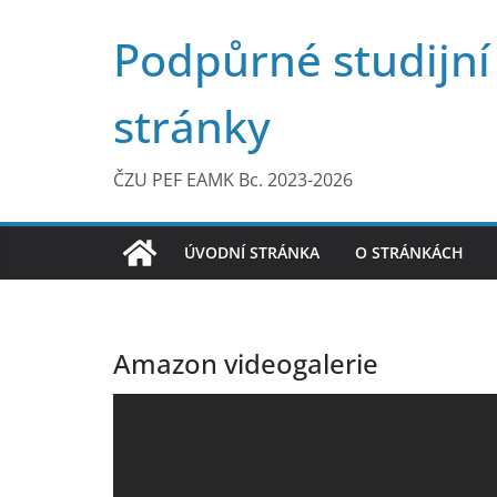
Přeskočit
Podpůrné studijní
na
obsah
stránky
ČZU PEF EAMK Bc. 2023-2026
ÚVODNÍ STRÁNKA
O STRÁNKÁCH
Amazon videogalerie