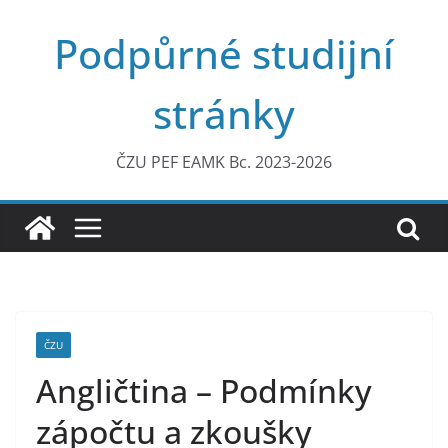
Přeskočit
Podpůrné studijní
na
obsah
stránky
ČZU PEF EAMK Bc. 2023-2026
ČZU
Angličtina – Podmínky
zápočtu a zkoušky